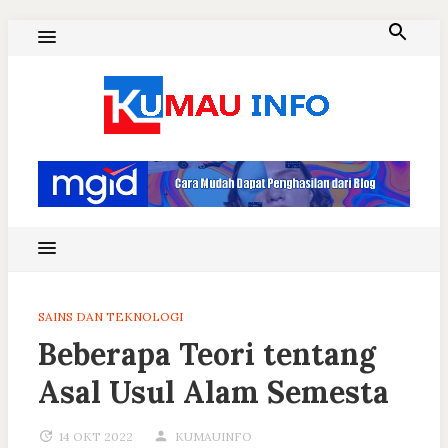
Skip
to
content
Blog Kumau Informasi
SAINS DAN TEKNOLOGI
Beberapa Teori tentang
Asal Usul Alam Semesta
14 OKT 2022
KUMAUINFO