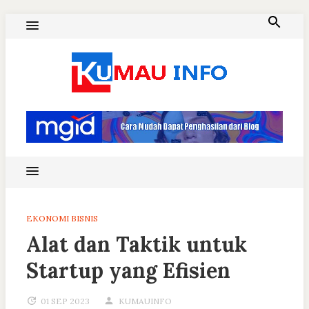
Skip
to
content
Blog Kumau Informasi
EKONOMI BISNIS
Alat dan Taktik untuk
Startup yang Efisien
01 SEP 2023
KUMAUINFO