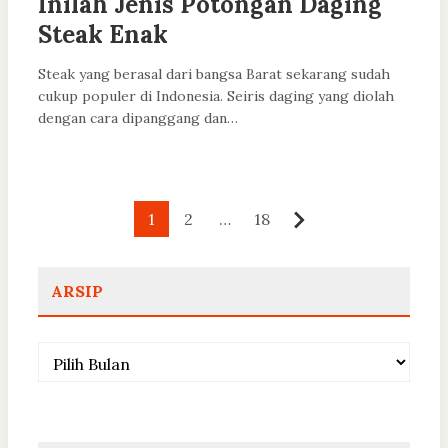
Inilah Jenis Potongan Daging
Steak Enak
Steak yang berasal dari bangsa Barat sekarang sudah
cukup populer di Indonesia. Seiris daging yang diolah
dengan cara dipanggang dan…
Paginasi
1
2
…
18
Berikutnya
pos
ARSIP
Arsip