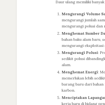
Daur ulang memiliki banyak
Mengurangi Volume S
mengurangi jumlah samp
mengurangi polusi dan
Menghemat Sumber Da
bahan baku alam baru, s
mengurangi eksploitasi
Mengurangi Polusi
: P
sedikit polusi dibandin
alam.
Menghemat Energi
: M
memerlukan lebih sedik
barang baru dari baha
karbon.
Menciptakan Lapangan
kerja baru di bidang pe