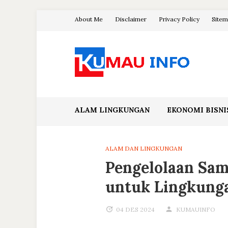
Skip
About Me
Disclaimer
Privacy Policy
Site
to
content
Blog Kumau Informasi
ALAM LINGKUNGAN
EKONOMI BISNI
ALAM DAN LINGKUNGAN
Pengelolaan Sam
untuk Lingkunga
04 DES 2024
KUMAUINFO