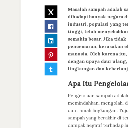
Masalah sampah adalah sa
Twitter
dihadapi banyak negara d
industri, populasi yang 
Facebook
tinggi, telah menyebabka
semakin besar. Jika tida
LinkedIn
pencemaran, kerusakan ek
manusia. Oleh karena itu,
Pinterest
dengan upaya daur ulang,
Tumblr
lingkungan dan keberlanj
Apa Itu Pengelol
Pengelolaan sampah adalah
memindahkan, mengolah, 
dan ramah lingkungan. Tuj
sampah yang berakhir di t
dampak negatif terhadap li