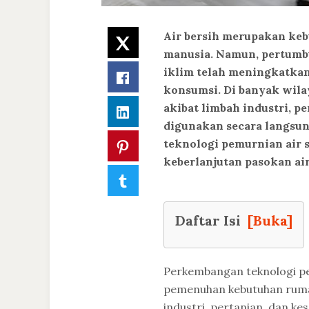
Air bersih merupakan keb
Twitter
manusia. Namun, pertumbu
iklim telah meningkatkan
Facebook
konsumsi. Di banyak wila
akibat limbah industri, p
LinkedIn
digunakan secara langsu
teknologi pemurnian air s
Pinterest
keberlanjutan pasokan air
Tumblr
Daftar Isi
[Buka]
Perkembangan teknologi pe
pemenuhan kebutuhan rumah
industri, pertanian, dan ke