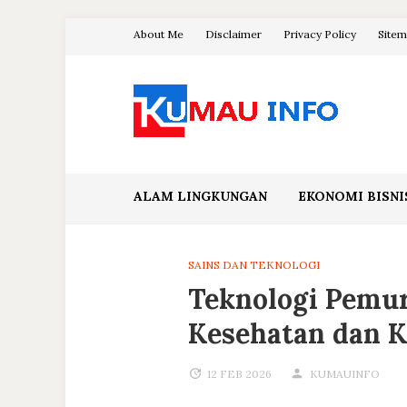
Skip
About Me
Disclaimer
Privacy Policy
Site
to
content
Blog Kumau Informasi
ALAM LINGKUNGAN
EKONOMI BISNI
SAINS DAN TEKNOLOGI
Teknologi Pemur
Kesehatan dan K
12 FEB 2026
KUMAUINFO