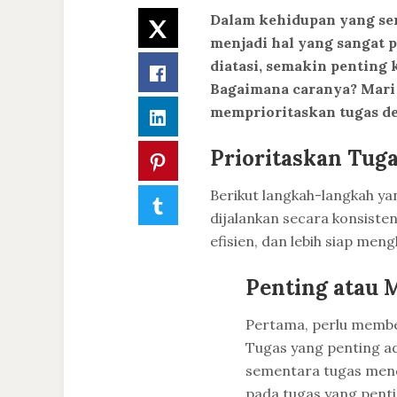
Dalam kehidupan yang serb
Twitter
menjadi hal yang sangat 
diatasi, semakin penting 
Facebook
Bagaimana caranya? Mari 
memprioritaskan tugas de
LinkedIn
Prioritaskan Tuga
Pinterest
Berikut langkah-langkah ya
Tumblr
dijalankan secara konsisten
efisien, dan lebih siap men
Penting atau 
Pertama, perlu membe
Tugas yang penting ad
sementara tugas mend
pada tugas yang penti