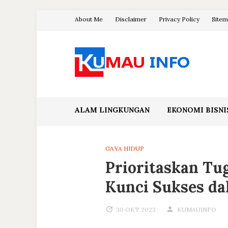
Skip
About Me
Disclaimer
Privacy Policy
Site
to
content
Blog Kumau Informasi
ALAM LINGKUNGAN
EKONOMI BISNI
GAYA HIDUP
Prioritaskan Tu
Kunci Sukses da
30 OKT 2023
KUMAUINFO