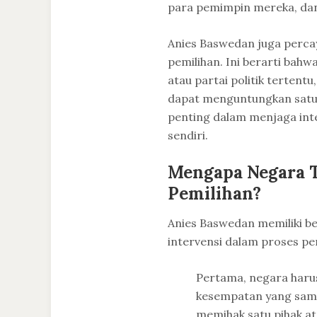
para pemimpin mereka, dan
Anies Baswedan juga percay
pemilihan. Ini berarti bah
atau partai politik tertent
dapat menguntungkan satu p
penting dalam menjaga integ
sendiri.
Mengapa Negara T
Pemilihan?
Anies Baswedan memiliki b
intervensi dalam proses pe
Pertama, negara harus
kesempatan yang sama
memihak satu pihak a