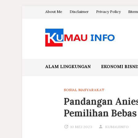
Skip
About Me
Disclaimer
Privacy Policy
Site
to
content
Blog Kumau Informasi
ALAM LINGKUNGAN
EKONOMI BISNI
SOSIAL MASYARAKAT
Pandangan Anie
Pemilihan Bebas
10 MEI 2023
KUMAUINFO