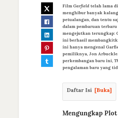
Film
Garfield
telah lama di
Twitter
menghibur banyak kalang
petualangan, dan tentu sa
Facebook
dalam pembaruan terbaru
mengejutkan terungkap: G
LinkedIn
ini berhasil membangkitk
ini hanya mengenal Garfi
Pinterest
pemiliknya, Jon Arbuckl
Tumblr
perkembangan baru ini,
T
pengalaman baru yang tid
Daftar Isi
[Buka]
Mengungkap Plot