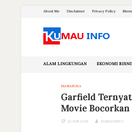
Skip
About Me
Disclaimer
Privacy Policy
Site
to
content
Blog Kumau Informasi
ALAM LINGKUNGAN
EKONOMI BISNI
MANASUKA
Garfield Ternya
Movie Bocorkan P
20 JUN 2025
KUMAUINFO