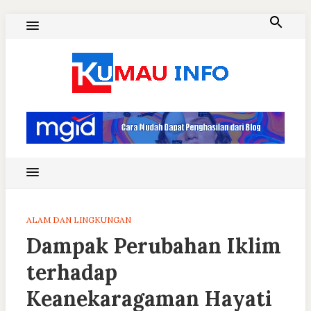
Skip
to
content
Blog Kumau Informasi
ALAM DAN LINGKUNGAN
Dampak Perubahan Iklim
terhadap
Keanekaragaman Hayati