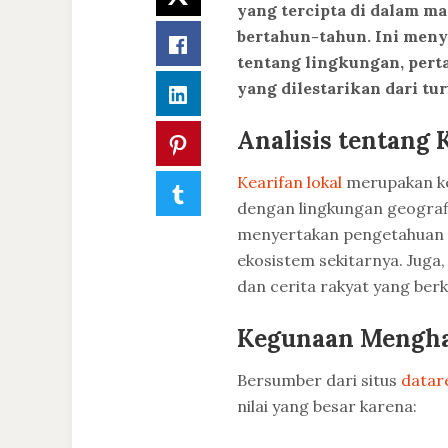
yang tercipta di dalam m
bertahun-tahun. Ini meny
Facebook
tentang lingkungan, perta
yang dilestarikan dari t
LinkedIn
Analisis tentang 
Pinterest
Kearifan lokal
merupakan ke
Tumblr
dengan lingkungan geografis
menyertakan pengetahuan m
ekosistem sekitarnya. Juga, 
dan cerita rakyat yang berk
Kegunaan Mengha
Bersumber dari situs
datar
nilai yang besar karena: