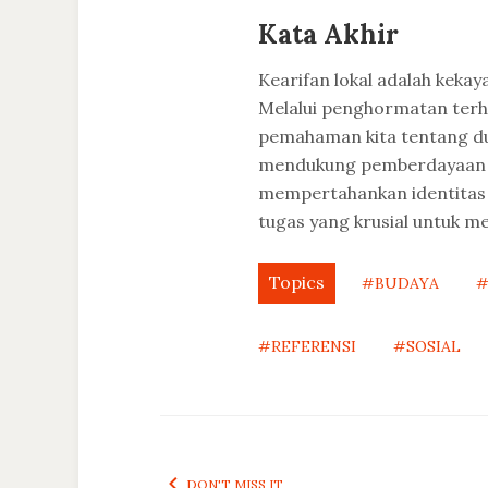
Kata Akhir
Kearifan lokal adalah keka
Melalui penghormatan terha
pemahaman kita tentang du
mendukung pemberdayaan kom
mempertahankan identitas 
tugas yang krusial untuk 
Topics
#BUDAYA
#
#REFERENSI
#SOSIAL
DON'T MISS IT