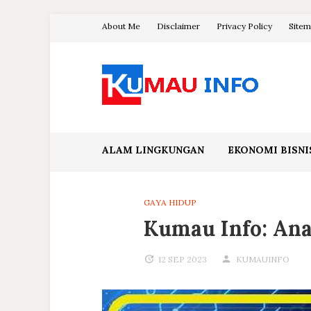
Skip
About Me
Disclaimer
Privacy Policy
Site
to
content
Blog Kumau Informasi
ALAM LINGKUNGAN
EKONOMI BISNI
GAYA HIDUP
Kumau Info: Anal
12 SEP 2023
KUMAUINFO