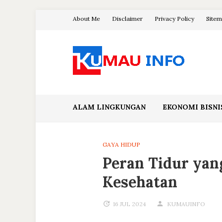
Skip
About Me
Disclaimer
Privacy Policy
Site
to
content
Blog Kumau Informasi
ALAM LINGKUNGAN
EKONOMI BISNI
GAYA HIDUP
Peran Tidur ya
Kesehatan
16 JUL 2024
KUMAUINFO