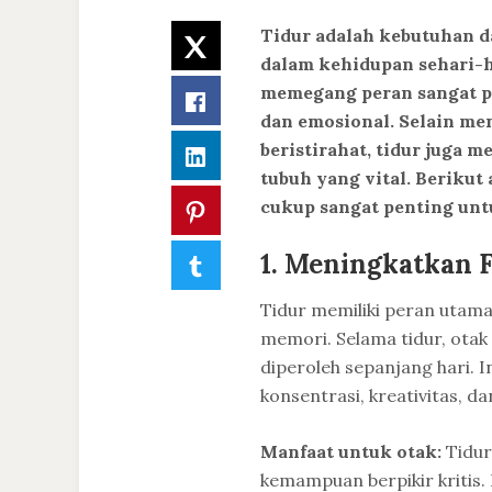
Tidur adalah kebutuhan d
Twitter
dalam kehidupan sehari-ha
memegang peran sangat pe
Facebook
dan emosional. Selain me
beristirahat, tidur juga 
LinkedIn
tubuh yang vital. Berikut
cukup sangat penting unt
Pinterest
1.
Meningkatkan F
Tumblr
Tidur memiliki peran utam
memori. Selama tidur, ota
diperoleh sepanjang hari. 
konsentrasi, kreativitas, d
Manfaat untuk otak:
Tidur
kemampuan berpikir kritis