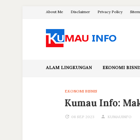
Skip
About Me
Disclaimer
Privacy Policy
Site
to
content
Blog Kumau Informasi
ALAM LINGKUNGAN
EKONOMI BISNI
EKONOMI BISNIS
Kumau Info: Mak
08 SEP 2023
KUMAUINFO