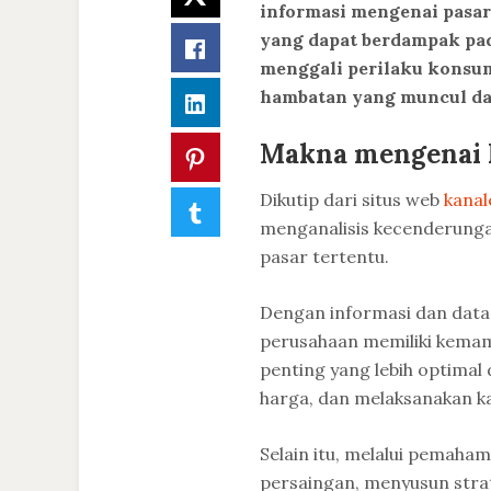
informasi mengenai pasar,
yang dapat berdampak pada
Facebook
menggali perilaku konsume
hambatan yang muncul dal
LinkedIn
Makna mengenai R
Pinterest
Dikutip dari situs web
kanal
Tumblr
menganalisis kecenderungan
pasar tertentu.
Dengan informasi dan data 
perusahaan memiliki kema
penting yang lebih optim
harga, dan melaksanakan 
Selain itu, melalui pemaha
persaingan, menyusun strat