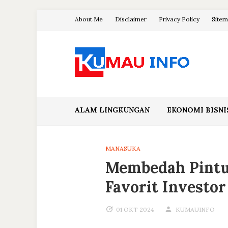
Skip
About Me
Disclaimer
Privacy Policy
Site
to
content
Blog Kumau Informasi
ALAM LINGKUNGAN
EKONOMI BISNI
MANASUKA
Membedah Pintu:
Favorit Investor
01 OKT 2024
KUMAUINFO