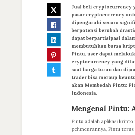
Jual beli cryptocurrency y
Twitter
pasar cryptocurrency untu
dipengaruhi secara signif
Facebook
berpotensi berubah drast
dapat berpartisipasi dalam
LinkedIn
membutuhkan bursa kripto
Pintu, user dapat melakukan
Pinterest
cryptocurrency yang ditaw
Tumblr
saat harga turun dan diju
trader bisa meraup keuntu
akan Membedah Pintu: Pla
Indonesia.
Mengenal Pintu: A
Pintu adalah aplikasi kripto 
peluncurannya, Pintu teru