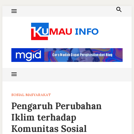
Skip
to
content
Blog Kumau Informasi
SOSIAL MASYARAKAT
Pengaruh Perubahan
Iklim terhadap
Komunitas Sosial