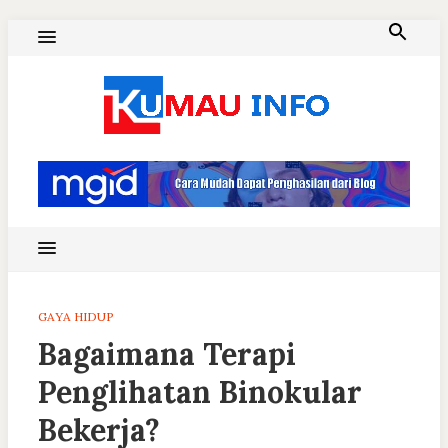
Skip
to
content
Blog Kumau Informasi
GAYA HIDUP
Bagaimana Terapi
Penglihatan Binokular
Bekerja?