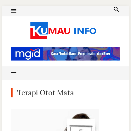
Skip
to
content
Blog Kumau Informasi
Terapi Otot Mata