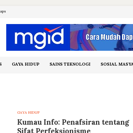
maps
S
GAYA HIDUP
SAINS TEKNOLOGI
SOSIAL MASY
GAYA HIDUP
Kumau Info: Penafsiran tentang
Sifat Perfeksionisme