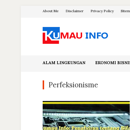
Skip
About Me
Disclaimer
Privacy Policy
Site
to
content
Blog Kumau Informasi
ALAM LINGKUNGAN
EKONOMI BISNI
Perfeksionisme