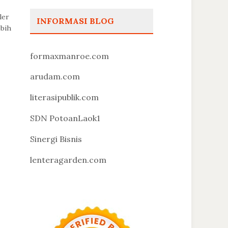
ler
INFORMASI BLOG
ebih
formaxmanroe.com
arudam.com
literasipublik.com
SDN PotoanLaok1
Sinergi Bisnis
lenteragarden.com