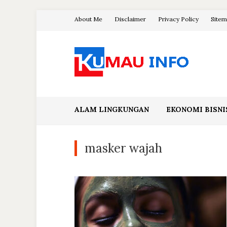
Skip
About Me
Disclaimer
Privacy Policy
Site
to
content
Blog Kumau Informasi
ALAM LINGKUNGAN
EKONOMI BISNI
masker wajah