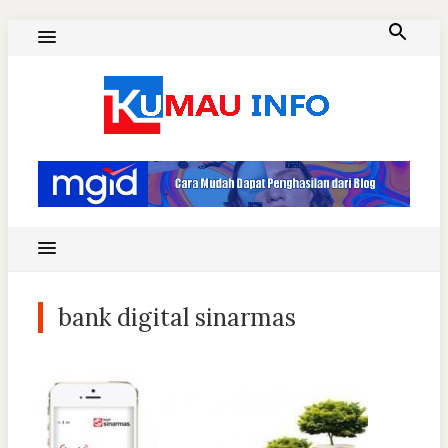
Skip
to
content
Blog Kumau Informasi
bank digital sinarmas