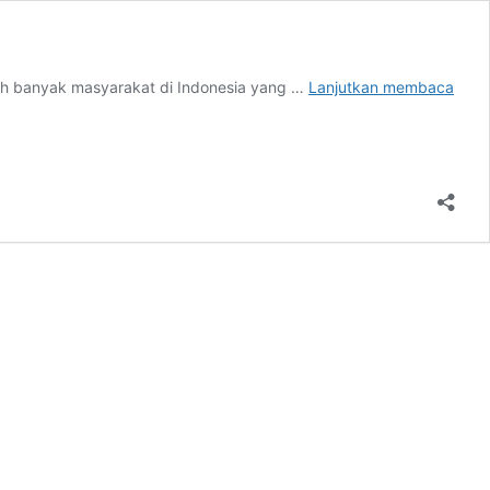
Berb
ih banyak masyarakat di Indonesia yang …
Lanjutkan membaca
Fakt
Mena
Tent
Asur